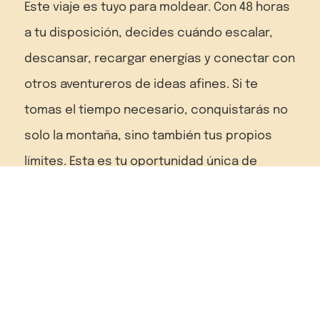
Este viaje es tuyo para moldear. Con 48 horas
a tu disposición, decides cuándo escalar,
descansar, recargar energías y conectar con
otros aventureros de ideas afines. Si te
tomas el tiempo necesario, conquistarás no
solo la montaña, sino también tus propios
límites. Esta es tu oportunidad única de
elevarte, transformarte, descubrir tu fuerza y
alcanzar la grandeza.
Haz clic aquí
Everesting Ordino - Everesting
para ir al sitio web del evento.