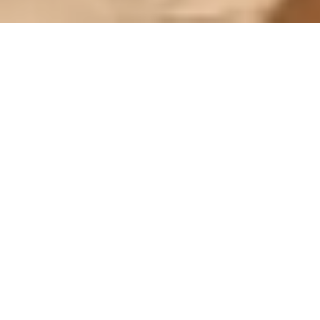
MU HOTEL & SPA **** EN LA
CORTINADA
Activo de día,
relajante de
noche
¡Bienvenido al Hotel Mu! La base para toda la