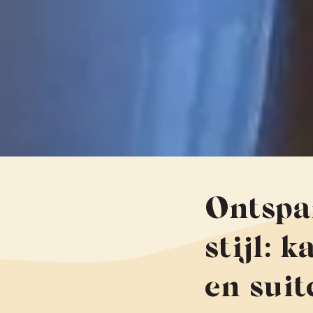
Ontspa
stijl: 
en suit