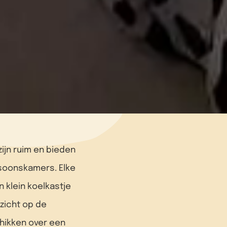
ijn ruim en bieden
rsoonskamers. Elke
n klein koelkastje
tzicht op de
hikken over een